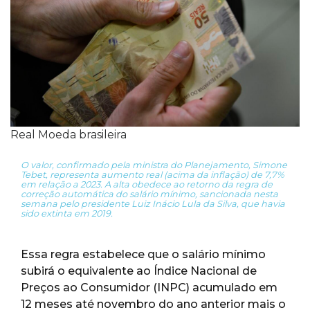
Real Moeda brasileira
O valor, confirmado pela ministra do Planejamento, Simone
Tebet, representa aumento real (acima da inflação) de 7,7%
em relação a 2023. A alta obedece ao retorno da regra de
correção automática do salário mínimo, sancionada nesta
semana pelo presidente Luiz Inácio Lula da Silva, que havia
sido extinta em 2019.
Essa regra estabelece que o salário mínimo
subirá o equivalente ao Índice Nacional de
Preços ao Consumidor (INPC) acumulado em
12 meses até novembro do ano anterior mais o