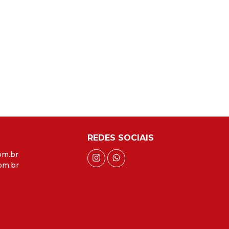
REDES SOCIAIS
om.br
om.br