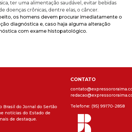
ísica, ter uma alimentação saudável, evitar bebidas
 de doenças crônicas, dentre elas, o câncer.
speito, os homens devem procurar imediatamente o
gação diagnóstica e, caso haja alguma alteração
gnóstica com exame histopatológico.
CONTATO
contato@expressororaima.c
redacao@expressororaima.c
Telefone: (95) 99170-2858
o Brasil do Jornal do Sertão
e notícias do Estado de
nais de destaque.