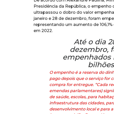
De acordo com Alexandre Padilha, Minis
Presidência da República, o empenho
ultrapassou o dobro do valor empenhad
janeiro e 28 de dezembro, foram emp
representando um aumento de 106,1% 
em 2022.
Até o dia 2
dezembro, 
empenhados R
bilhões
O empenho é a reserva do dinhe
pago depois que o serviço for c
compra for entregue. “Cada re
emendas parlamentares) signif
de saúde, escolas, para habitaç
infraestrutura das cidades, par
desenvolvimento local e para a