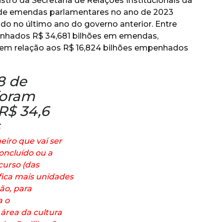
tro da Secretaria de Relações Institucionais da
 de emendas parlamentares no ano de 2023
o no último ano do governo anterior. Entre
enhados R$ 34,681 bilhões em emendas,
em relação aos R$ 16,824 bilhões empenhados
8 de
foram
$ 34,6
iro que vai ser
oncluído ou a
curso (das
ica mais unidades
ão, para
a o
 área da cultura