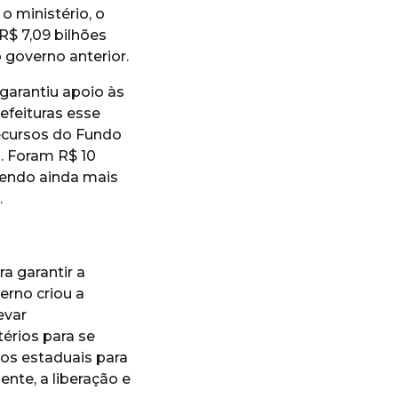
o ministério, o
R$ 7,09 bilhões
o governo anterior.
garantiu apoio às
efeituras esse
ecursos do Fundo
. Foram R$ 10
ecendo ainda mais
.
a garantir a
erno criou a
evar
térios para se
nos estaduais para
nte, a liberação e