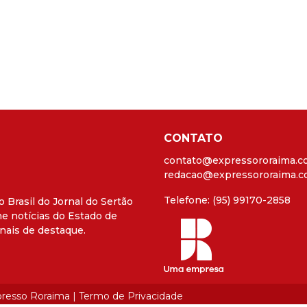
CONTATO
contato@expressororaima.c
redacao@expressororaima.c
Telefone: (95) 99170-2858
o Brasil do Jornal do Sertão
e notícias do Estado de
nais de destaque.
xpresso Roraima |
Termo de Privacidade