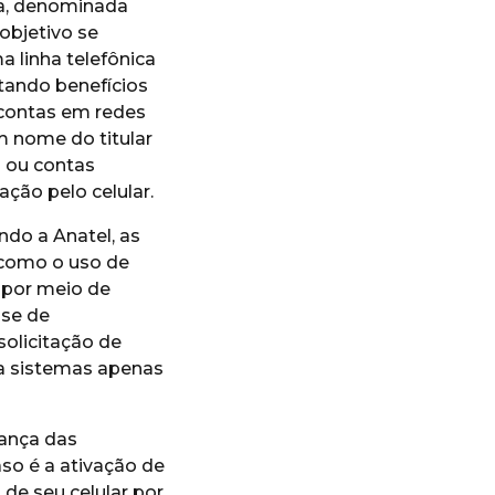
ca, denominada
bjetivo se
 linha telefônica
itando benefícios
 contas em redes
m nome do titular
 ou contas
ção pelo celular.
ndo a Anatel, as
como o uso de
 por meio de
ise de
olicitação de
 a sistemas apenas
rança das
so é a ativação de
de seu celular por