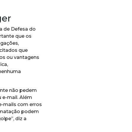
ger
ra de Defesa do
rtante que os
igações,
citados que
os ou vantagens
ica,
 nenhuma
ente não pedem
 e-mail. Além
e-mails com erros
formatação podem
olpe”, diz a