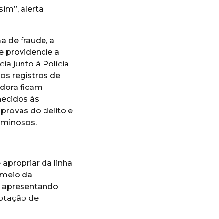
im”, alerta
a de fraude, a
 providencie a
ia junto à Polícia
 os registros de
adora ficam
ecidos às
provas do delito e
riminosos.
propriar da linha
 meio da
), apresentando
ptação de