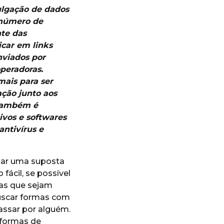
ulgação de dados
o número de
nte das
icar em links
nviados por
peradoras.
ais para ser
ção junto aos
 Também é
vos e softwares
antivírus e
gar uma suposta
fácil, se possível
sas que sejam
buscar formas com
assar por alguém.
 formas de