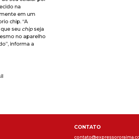
ecido na
almente em um
rio chip. “A
á que seu
chip
seja
mesmo no aparelho
do”, informa a
il
CONTATO
contato@expressororaima.c