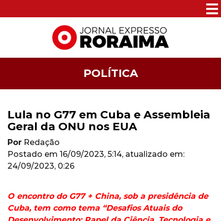
POLÍTICA
Lula no G77 em Cuba e Assembleia
Geral da ONU nos EUA
Por
Redação
Postado em
16/09/2023, 5:14
, atualizado em:
24/09/2023, 0:26
O encontro do G77 + China, sob a presidência de
Cuba, tem como tema “Desafios Atuais do
Desenvolvimento: Papel da Ciência, Tecnologia e