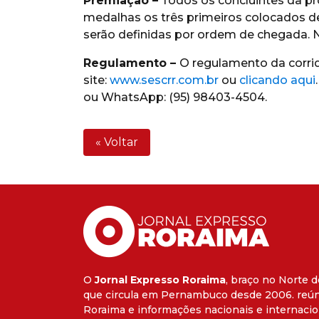
Premiação –
Todos os concluintes da pr
medalhas os três primeiros colocados de
serão definidas por ordem de chegada. 
Regulamento –
O regulamento da corri
site:
www.sescrr.com.br
ou
clicando aqui
ou WhatsApp: (95) 98403-4504.
« Voltar
O
Jornal Expresso Roraima
, braço no Norte d
que circula em Pernambuco desde 2006. reún
Roraima e informações nacionais e internacio