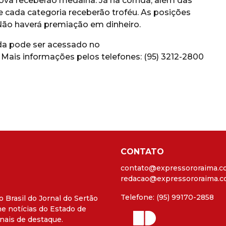
ova receberão medalha. Já na corrida, além das
 cada categoria receberão troféu. As posições
Não haverá premiação em dinheiro.
da pode ser acessado no
. Mais informações pelos telefones: (95) 3212-2800
CONTATO
contato@expressororaima.c
redacao@expressororaima.c
Telefone: (95) 99170-2858
o Brasil do Jornal do Sertão
e notícias do Estado de
nais de destaque.